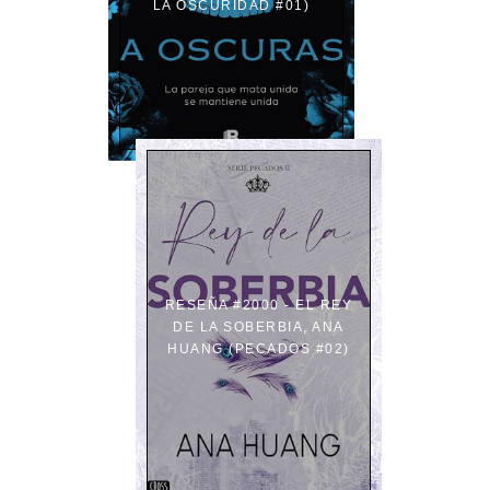
LA OSCURIDAD #01)
RESEÑA #2000 - EL REY
DE LA SOBERBIA, ANA
HUANG (PECADOS #02)