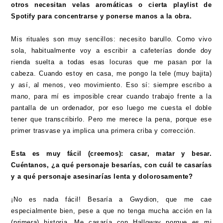
otros necesitan velas aromáticas o cierta playlist de
Spotify para concentrarse y ponerse manos a la obra.
Mis rituales son muy sencillos: necesito barullo. Como vivo
sola, habitualmente voy a escribir a cafeterías donde doy
rienda suelta a todas esas locuras que me pasan por la
cabeza. Cuando estoy en casa, me pongo la tele (muy bajita)
y así, al menos, veo movimiento. Eso sí: siempre escribo a
mano, para mí es imposible crear cuando trabajo frente a la
pantalla de un ordenador, por eso luego me cuesta el doble
tener que transcribirlo. Pero me merece la pena, porque ese
primer trasvase ya implica una primera criba y corrección.
Esta es muy fácil (creemos): casar, matar y besar.
Cuéntanos, ¿a qué personaje besarías, con cuál te casarías
y a qué personaje asesinarías lenta y dolorosamente?
¡No es nada fácil! Besaría a Gwydion, que me cae
especialmente bien, pese a que no tenga mucha acción en la
(primera) historia. Me casaría con Halloway porque es mi