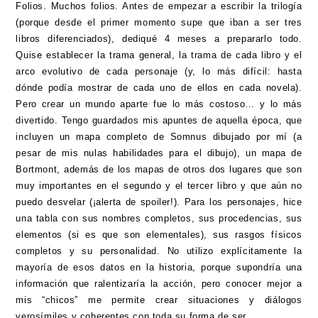
Folios. Muchos folios. Antes de empezar a escribir la trilogía
(porque desde el primer momento supe que iban a ser tres
libros diferenciados), dediqué 4 meses a prepararlo todo.
Quise establecer la trama general, la trama de cada libro y el
arco evolutivo de cada personaje (y, lo más difícil: hasta
dónde podía mostrar de cada uno de ellos en cada novela).
Pero crear un mundo aparte fue lo más costoso… y lo más
divertido. Tengo guardados mis apuntes de aquella época, que
incluyen un mapa completo de Somnus dibujado por mí (a
pesar de mis nulas habilidades para el dibujo), un mapa de
Bortmont, además de los mapas de otros dos lugares que son
muy importantes en el segundo y el tercer libro y que aún no
puedo desvelar (¡alerta de spoiler!). Para los personajes, hice
una tabla con sus nombres completos, sus procedencias, sus
elementos (si es que son elementales), sus rasgos físicos
completos y su personalidad. No utilizo explícitamente la
mayoría de esos datos en la historia, porque supondría una
información que ralentizaría la acción, pero conocer mejor a
mis “chicos” me permite crear situaciones y diálogos
verosímiles y coherentes con toda su forma de ser.