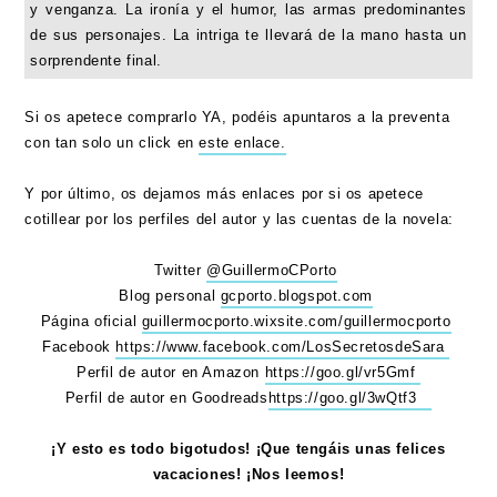
y venganza. La ironía y el humor, las armas predominantes
de sus personajes. La intriga te llevará de la mano hasta un
sorprendente final.
Si os apetece comprarlo YA, podéis apuntaros a la preventa
con tan solo un click en
este enlace.
Y por último, os dejamos más enlaces por si os apetece
cotillear por los perfiles del autor y las cuentas de la novela:
Twitter
@GuillermoCPorto
Blog personal
gcporto.blogspot.com
Página oficial
guillermocporto.wixsite.com/guillermocporto
Facebook
https://www.facebook.com/LosSecretosdeSara
Perfil de autor en Amazon
https://goo.gl/vr5Gmf
Perfil de autor en Goodreads
https://goo.gl/3wQtf3
¡Y esto es todo bigotudos! ¡Que tengáis unas felices
vacaciones! ¡Nos leemos!