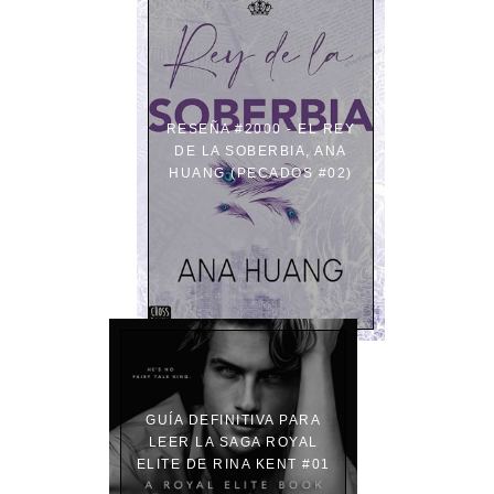
RESEÑA #2000 - EL REY
DE LA SOBERBIA, ANA
HUANG (PECADOS #02)
GUÍA DEFINITIVA PARA
LEER LA SAGA ROYAL
ELITE DE RINA KENT #01