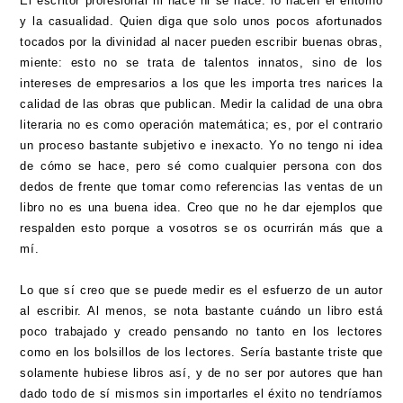
El escritor profesional ni nace ni se hace: lo hacen el entorno
y la casualidad. Quien diga que solo unos pocos afortunados
tocados por la divinidad al nacer pueden escribir buenas obras,
miente: esto no se trata de talentos innatos, sino de los
intereses de empresarios a los que les importa tres narices la
calidad de las obras que publican. Medir la calidad de una obra
literaria no es como operación matemática; es, por el contrario
un proceso bastante subjetivo e inexacto. Yo no tengo ni idea
de cómo se hace, pero sé como cualquier persona con dos
dedos de frente que tomar como referencias las ventas de un
libro no es una buena idea. Creo que no he dar ejemplos que
respalden esto porque a vosotros se os ocurrirán más que a
mí.
Lo que sí creo que se puede medir es el esfuerzo de un autor
al escribir. Al menos, se nota bastante cuándo un libro está
poco trabajado y creado pensando no tanto en los lectores
como en los bolsillos de los lectores. Sería bastante triste que
solamente hubiese libros así, y de no ser por autores que han
dado todo de sí mismos sin importarles el éxito no tendríamos