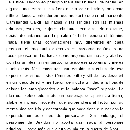
La sílfide Duyldon en principio iba a ser un hada: de hecho, en
algunos momentos me refiero a ella como hada y no como
sílfide, dando a entender en todo momento que en el mundo de
Caminantes Galkir las hadas y las sílfides son las mismas
criaturas, esto es, mujeres diminutas con alas. No obstante,
decidí decantarme por la palabra “sílfide” porque el término
“hada” tiene unas connotaciones muy diferentes en cada
persona: el imaginario colectivo es bastante confuso y no
todos piensan en las hadas como mujeres diminutas y aladas.
Con las sílfides, sin embargo, no tengo ese problema, y me es
mucho más fácil encontrar una versión masculina de esa
especie: los silfos. Estos términos, silfo y sílfide, los descubrí
en un juego de rol y me fueron de mucha utilidad a la hora de
aclarar las ambigüedades que la palabra “hada” suponía. La
idea era, sobre todo, meter un personaje de apariencia tierna,
afable e incluso inocente, que sorprendiera al lector por su
mentalidad tan fría y descarnada que poco tiene que ver con lo
esperado en este tipo de personajes. Sin embargo, el
personaje de Duyldon no aporta casi nada al personaje
principal —poco más que cierta ayuda en la guerra de Nhor—,