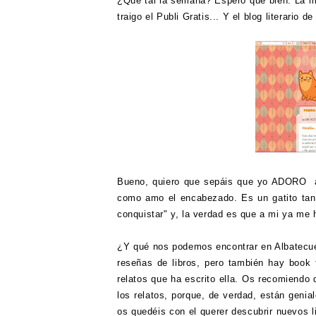
¿Qué tal la semana? Espero que bien. La m
traigo el Publi Gratis... Y el blog literario 
Bueno, quiero que sepáis que yo ADORO a 
como amo el encabezado. Es un gatito tan
conquistar" y, la verdad es que a mi ya me 
¿Y qué nos podemos encontrar en Albatecuent
reseñas de libros, pero también hay book 
relatos que ha escrito ella. Os recomiendo 
los relatos, porque, de verdad, están geni
os quedéis con el querer descubrir nuevos li