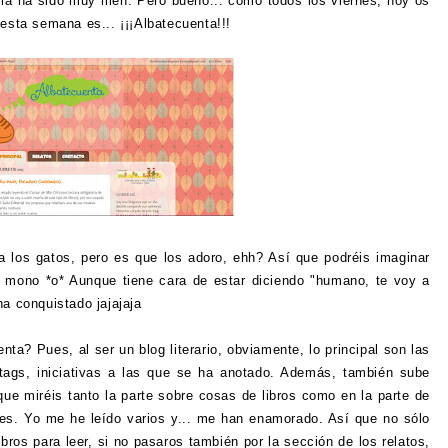
ia ha sido muy meh. Pero bueno... como todos los viernes, hoy os
de esta semana es... ¡¡¡Albatecuenta!!!
los gatos, pero es que los adoro, ehh? Así que podréis imaginar
 mono *o* Aunque tiene cara de estar diciendo "humano, te voy a
ha conquistado jajajaja
a? Pues, al ser un blog literario, obviamente, lo principal son las
tags, iniciativas a las que se ha anotado. Además, también sube
que miréis tanto la parte sobre cosas de libros como en la parte de
ales. Yo me he leído varios y... me han enamorado. Así que no sólo
bros para leer, si no pasaros también por la sección de los relatos,