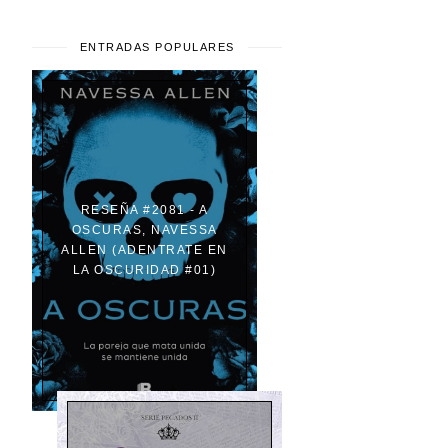
ENTRADAS POPULARES
RESEÑA #2081 - A
OSCURAS, NAVESSA
ALLEN (ADENTRATE EN
LA OSCURIDAD #01)