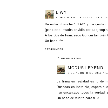
LIWY
8 DE AGOSTO DE 2013 A LAS 20:5
De éstos libros leí "PLAY" y me gustó
(por cierto, mucha envidia por tu ejemplar
A los dos de Francesco Gungui también t
Un beso. ^^
RESPONDER
RESPUESTAS
MODUS LEYENDI
8 DE AGOSTO DE 2013 A L
La firma en realidad es lo de m
Ruescas es increíble, espero que
han encantado todos la verdad, p
Un beso de vuelta para ti :3