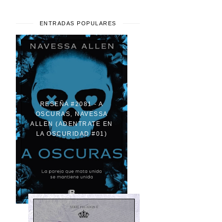
ENTRADAS POPULARES
RESEÑA #2081 - A
OSCURAS, NAVESSA
ALLEN (ADENTRATE EN
LA OSCURIDAD #01)