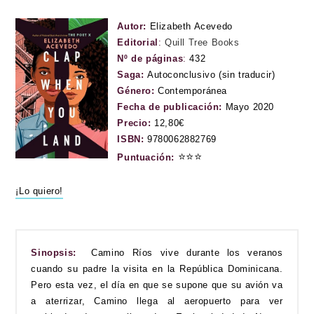
Autor:
Elizabeth Acevedo
Editorial
:
Quill Tree Books
Nº de páginas
:
432
Saga:
Autoconclusivo (sin traducir)
Género:
Contemporánea
Fecha de publicación:
Mayo 2020
Precio:
12,80€
ISBN:
9780062882769
⭐
⭐
⭐
Puntuación:
¡Lo quiero!
Sinopsis:
Camino Ríos vive durante los veranos
cuando su padre la visita en la República Dominicana.
Pero esta vez, el día en que se supone que su avión va
a aterrizar, Camino llega al aeropuerto para ver