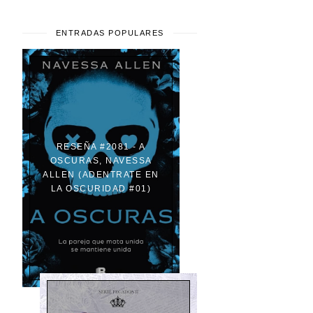
ENTRADAS POPULARES
RESEÑA #2081 - A
OSCURAS, NAVESSA
ALLEN (ADENTRATE EN
LA OSCURIDAD #01)